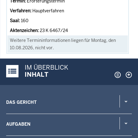
Erörterungstermin
Hauptverfahren
160
23 K 6467/24
Weitere Termininformationen liegen für Montag, den
10.08.2026, nicht vor.
IM ÜBERBLICK
Justiz-Portal im Überblick:
INHALT
DAS GERICHT
AUFGABEN