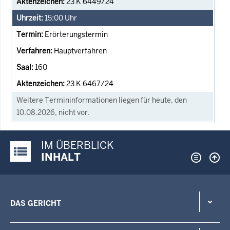
23 K 6449/24
15:00
Uhr
Erörterungstermin
Hauptverfahren
160
23 K 6467/24
Weitere Termininformationen liegen für heute, den
10.08.2026, nicht vor.
IM ÜBERBLICK
Justiz-Portal im Überblick:
INHALT
DAS GERICHT