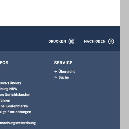
DRUCKEN
NACH OBEN
NFOS
SERVICE
Übersicht
Suche
Bund/Länder)
chung NRW
on Gerichtskosten
fahren
che Kostenmarke
ige Einrichtungen
hmachungs­verordnung