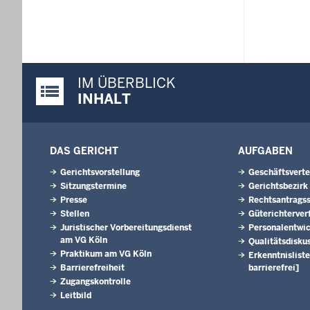
IM ÜBERBLICK
Justiz-Portal im Überblick:
INHALT
DAS GERICHT
AUFGABEN
Gerichtsvorstellung
Geschäftsverte
Sitzungstermine
Gerichtsbezirk
Presse
Rechtsantragss
Stellen
Güterichterver
Juristischer Vorbereitungsdienst
Personalentwi
am VG Köln
Qualitätsdisku
Praktikum am VG Köln
Erkenntnisliste
Barrierefreiheit
barrierefrei]
Zugangskontrolle
Leitbild