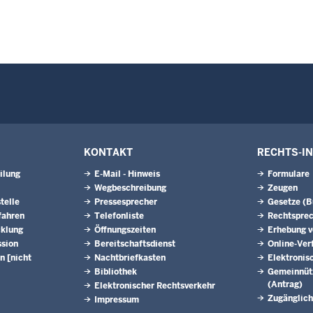
KONTAKT
RECHTS-I
ilung
E-Mail - Hinweis
Formulare
Wegbeschreibung
Zeugen
telle
Pressesprecher
Gesetze (
fahren
Telefonliste
Rechtspre
cklung
Öffnungszeiten
Erhebung v
ssion
Bereitschaftsdienst
Online-Ver
n [nicht
Nachtbriefkasten
Elektronis
Bibliothek
Gemeinnütz
(Antrag)
Elektronischer Rechtsverkehr
Zugänglic
Impressum