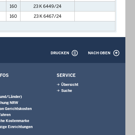
160
23 K 6449/24
160
23 K 6467/24
DRUCKEN
NACH OBEN
NFOS
SERVICE
Übersicht
Suche
Bund/Länder)
chung NRW
on Gerichtskosten
fahren
che Kostenmarke
ige Einrichtungen