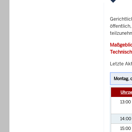
Gerichtli
öffentlich
teilzunehm
Maßgeblic
Technisch
Letzte Akt
Uhrze
13:00
14:00
15:00