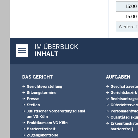
15:00
15:00
Weitere T
IM ÜBERBLICK
Justiz-Portal im Überblick:
INHALT
DAS GERICHT
AUFGABEN
Gerichtsvorstellung
Geschäftsverte
Sitzungstermine
Gerichtsbezirk
Presse
Rechtsantragss
Stellen
Güterichterver
Juristischer Vorbereitungsdienst
Personalentwi
am VG Köln
Qualitätsdisku
Praktikum am VG Köln
Erkenntnisliste
Barrierefreiheit
barrierefrei]
Zugangskontrolle