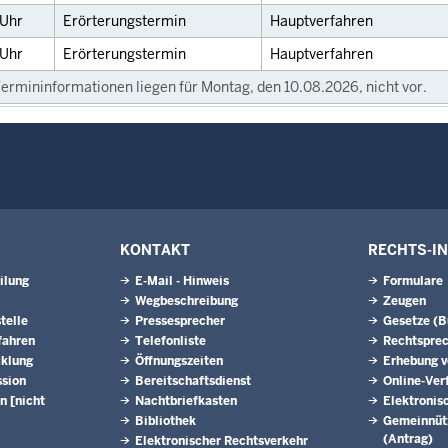
Uhr
Erörterungstermin
Hauptverfahren
Uhr
Erörterungstermin
Hauptverfahren
ermininformationen liegen für Montag, den 10.08.2026, nicht vor.
KONTAKT
RECHTS-I
ilung
E-Mail - Hinweis
Formulare
Wegbeschreibung
Zeugen
telle
Pressesprecher
Gesetze (
fahren
Telefonliste
Rechtspre
cklung
Öffnungszeiten
Erhebung v
ssion
Bereitschaftsdienst
Online-Ver
n [nicht
Nachtbriefkasten
Elektronis
Bibliothek
Gemeinnütz
(Antrag)
Elektronischer Rechtsverkehr