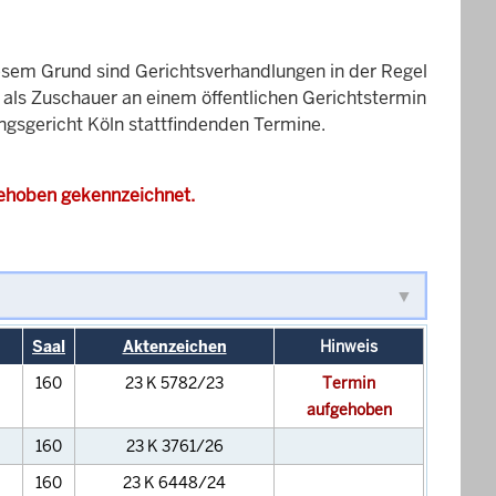
esem Grund sind Gerichtsverhandlungen in der Regel
it als Zuschauer an einem öffentlichen Gerichtstermin
ungsgericht Köln stattfindenden Termine.
gehoben gekennzeichnet.
Saal
Aktenzeichen
Hinweis
160
23 K 5782/23
Termin
aufgehoben
160
23 K 3761/26
160
23 K 6448/24