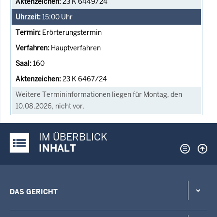
23 K 6449/24
15:00
Uhr
Erörterungstermin
Hauptverfahren
160
23 K 6467/24
Weitere Termininformationen liegen für Montag, den
10.08.2026, nicht vor.
IM ÜBERBLICK
Justiz-Portal im Überblick:
INHALT
DAS GERICHT