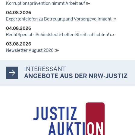
Korruptionsprävention nimmt Arbeit auf
30.06.2026
04.08.2026
RechtSpecial - Schiedsleute helfen Streit schlichten!
Expertentelefon zu Betreuung und Vorsorgevollmacht
04.08.2026
RechtSpecial - Schiedsleute helfen Streit schlichten!
03.08.2026
Newsletter August 2026
27.07.2026
Dein Mut findet Rückhalt: Die Justiz NRW unterstützt
INTERESSANT
Informationskampagne gegen häusliche Gewalt
ANGEBOTE AUS DER NRW-JUSTIZ
10.07.2026
Anerkennung für innovative Suizidpräventionsarbeit: JVA Köln
ausgezeichnet
14.07.2026
Justiz der Zukunft gemeinsam gestalten: Minister Limbach
zieht positive Bilanz des Projekts Zukunftswerkstatt Justiz
Nordrhein-Westfalen
01.07.2026