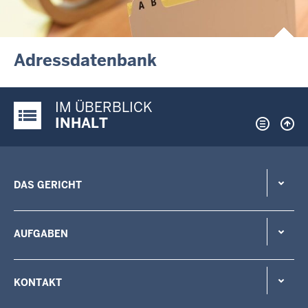
Adressdatenbank
IM ÜBERBLICK
Justiz-Portal im Überblick:
INHALT
DAS GERICHT
AUFGABEN
KONTAKT