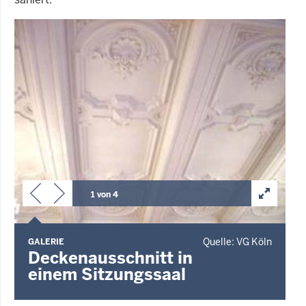
1 von 4
Quelle: VG Köln
GALERIE
G
Deckenausschnitt in
einem Sitzungssaal