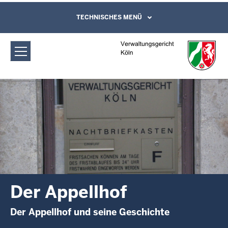
Direkt zum Inhalt
Verwaltungsgericht Köln: Der Appellhof
TECHNISCHES MENÜ
Leichte Sprache, Gebärdensprachenvideo
und Kontaktformular
Der Appellhof
Der Appellhof und seine Geschichte