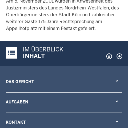
Am 5. November 2001 wurden in Anwesenheit des
Justizministers des Landes Nordrhein-Westfalen, des
Oberbürgermeisters der Stadt Köln und zahlreicher
weiterer Gäste 175 Jahre Rechtsprechung am
Appellhofplatz mit einem Festakt gefeiert.
IM ÜBERBLICK
Justiz-Portal im Überblick:
INHALT
DAS GERICHT
AUFGABEN
KONTAKT