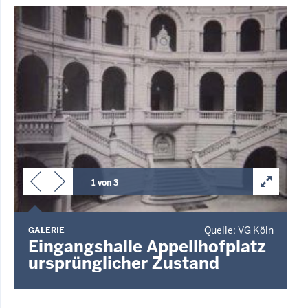
1 von 3
Quelle: VG Köln
GALERIE
G
Eingangshalle Appellhofplatz
ursprünglicher Zustand