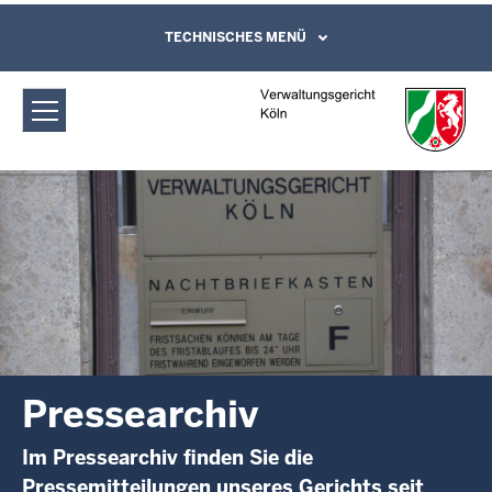
Direkt zum Inhalt
Verwaltungsgericht Köln: Pressearchiv
TECHNISCHES MENÜ
Leichte Sprache, Gebärdensprachenvideo
und Kontaktformular
Pressearchiv
Im Pressearchiv finden Sie die
Pressemitteilungen unseres Gerichts seit