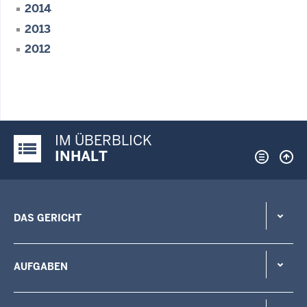
2014
2013
2012
IM ÜBERBLICK
Justiz-Portal im Überblick:
INHALT
DAS GERICHT
AUFGABEN